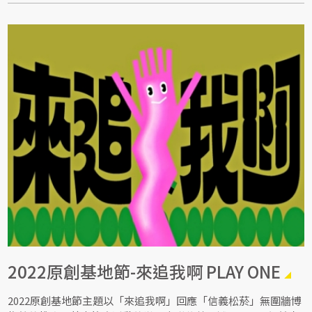
2022原創基地節-來追我啊 PLAY ONE
2022原創基地節主題以「來追我啊」回應「信義松菸」無圍牆博