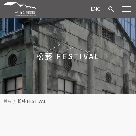
ENG
search
松菸 FESTIVAL
首頁
松菸 FESTIVAL