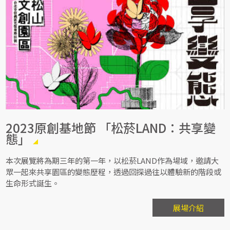
2023原創基地節 「松菸LAND：共享變
態」
本次展覽將為期三年的第一年，以松菸LAND作為場域，邀請大
眾一起來共享園區的變態歷程，透過回探過往以體驗新的階段或
生命形式誕生。
展場介紹