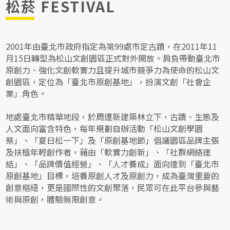
松菸 FESTIVAL
2001年由臺北市政府指定為第99處市定古蹟，在2011年11
月15日轉型為松山文創園區正式對外開放。肩負帶動臺北市
原創力、強化文創軟實力且提升城市競爭力為使命的松山文
創園區，定位為「臺北市原創基地」，扮演文創「社會企
業」角色。
地處臺北市精華地段，於周遭新建築林立下，古蹟、生態及
人文面向富含特色，每年規劃自辦活動「松山文創學園
祭」、「夏日松一下」及「原創基地節」倡議園區品牌主張
及扶植年輕創作者，藉由「軟實力創新」、「社群網絡連
結」、「品牌價值經營」、「人才養成」面向達到「臺北市
原創基地」目標，培養原創人才及原創力，成為臺灣重要的
創意樞紐，更是國際性的文創聚落，民眾可在此平台參與藝
術與原創，體驗無限創意。