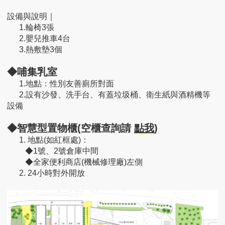
設備與說明｜
1.輪椅3張
2.嬰兒推車4台
3.熱敷墊3個
◆哺集乳室
1.地點：性別友善廁所對面
2.設有沙發、洗手台、有蓋垃圾桶、衛生紙與酒精機等
設備
◆智慧型置物櫃(空櫃查詢請
點我
)
1. 地點(如紅框處)：
◆1號、2號倉庫中間
◆全家便利商店(機械修理廠)左側
2. 24小時對外開放