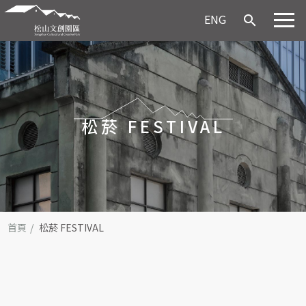
ENG
search
松菸 FESTIVAL
首頁
松菸 FESTIVAL