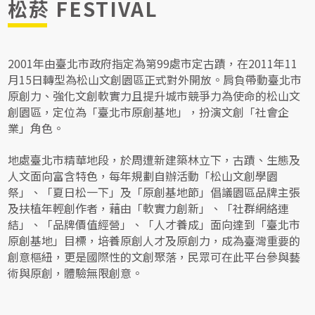
松菸 FESTIVAL
2001年由臺北市政府指定為第99處市定古蹟，在2011年11
月15日轉型為松山文創園區正式對外開放。肩負帶動臺北市
原創力、強化文創軟實力且提升城市競爭力為使命的松山文
創園區，定位為「臺北市原創基地」，扮演文創「社會企
業」角色。
地處臺北市精華地段，於周遭新建築林立下，古蹟、生態及
人文面向富含特色，每年規劃自辦活動「松山文創學園
祭」、「夏日松一下」及「原創基地節」倡議園區品牌主張
及扶植年輕創作者，藉由「軟實力創新」、「社群網絡連
結」、「品牌價值經營」、「人才養成」面向達到「臺北市
原創基地」目標，培養原創人才及原創力，成為臺灣重要的
創意樞紐，更是國際性的文創聚落，民眾可在此平台參與藝
術與原創，體驗無限創意。