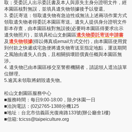
取；受委託人出示委託書及本人與原失主身分證明文件，經
本園區核對無誤，並填具遺失物領據後予以發還。
3. 委託寄送：領取遺失物有急迫性或無法上述兩項作業方式
領取遺失物者得委託本園區寄送。遺失人提供身分證明文件
影本存查，由本園區核對無誤後(必要時本園區得要求出示
遺失物照片)，並填具松山文創園區
遺失物委託寄送申請書
及
遺失物領據
(得以傳真或email方式交付)，由本園區使用貨
到付款之快遞或宅急便將遺失物寄送至指定地點，運送期間
之風險由遺失人自負，且相關損壞賠償責任概與本園區無
涉。
4. 遺失物已由本園區移交至警察機關者，請認領人逕洽該單
位辦理。
5.逾其未領取將銷毀遺失物。
松山文創園區服務中心
■服務時間：每日9:00-18:00，除夕休園一日
■洽詢電話：(02)2765-1388分機125
■地址：台北市信義區光復南路133號(辦公廳舍1樓)
■信箱: tcicss@taipeiculture.org