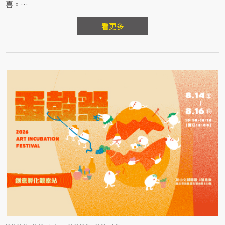
喜。
現場除了能拍照打卡，還有機會獲得 OHAYO 專屬敲開金湯匙、
焦糖烤布蕾冰淇淋及限定磁吸發光冰箱貼等好禮。
看更多
敲開焦糖脆殼，收藏屬於今夏的幸福時刻！