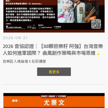
2026-08-21
2026 音協認證｜【88顆芭樂籽 阿強】台灣音樂
人如何進軍國際？ 曲風創作策略與市場思維
音樂匠人魂論壇 X 松菸講堂
看更多