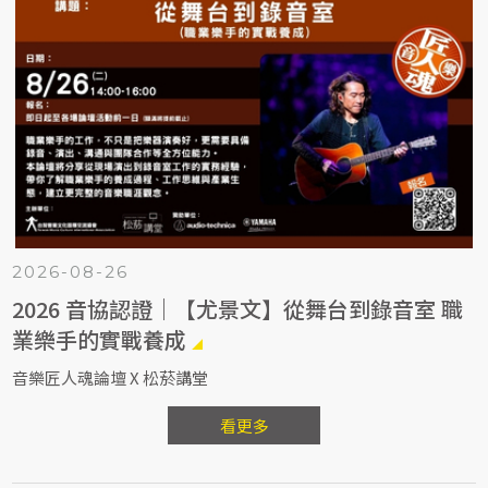
2026-08-26
2026 音協認證｜【尤景文】從舞台到錄音室 職
業樂手的實戰養成
音樂匠人魂論壇 X 松菸講堂
看更多