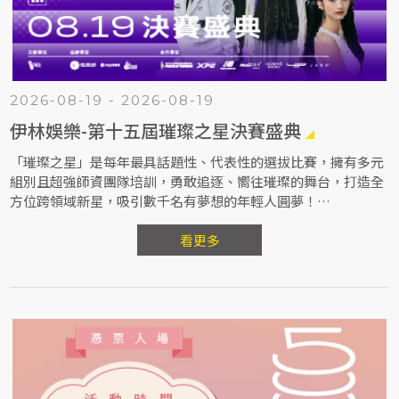
2026-08-19 - 2026-08-19
伊林娛樂-第十五屆璀璨之星決賽盛典
「璀璨之星」是每年最具話題性、代表性的選拔比賽，擁有多元
組別且超強師資團隊培訓，勇敢追逐、嚮往璀璨的舞台，打造全
方位跨領域新星，吸引數千名有夢想的年輕人圓夢！
伊林一路秉持著「全星發展 星夢成真」，尋找更多有潛力資質的
新秀。
看更多