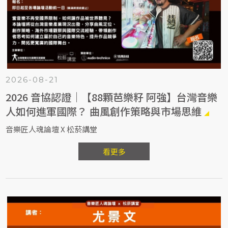
2026-08-21
2026 音協認證｜【88顆芭樂籽 阿強】台灣音樂
人如何進軍國際？ 曲風創作策略與市場思維
音樂匠人魂論壇 X 松菸講堂
看更多