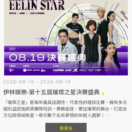
2026-08-19 - 2026-08-19
伊林娛樂-第十五屆璀璨之星決賽盛典
「璀璨之星」是每年最具話題性、代表性的選拔比賽，擁有多元
組別且超強師資團隊培訓，勇敢追逐、嚮往璀璨的舞台，打造全
方位跨領域新星，吸引數千名有夢想的年輕人圓夢！
伊林一路秉持著「全星發展 星夢成真」，尋找更多有潛力資質的
新秀。
看更多