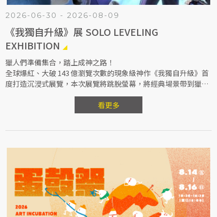
2026-06-30 - 2026-08-09
《我獨自升級》展 SOLO LEVELING
EXHIBITION
獵人們準備集合，踏上成神之路！
全球爆紅、大破 143 億瀏覽次數的現象級神作《我獨自升級》首
度打造沉浸式展覽，本次展覽將跳脫螢幕，將經典場景帶到獵人
眼前，邀請粉絲在今年夏天追隨主角「成振宇」以人類最弱兵器
為修煉起點，踏上成神之路，展開個人專屬的冒險旅程。
看更多