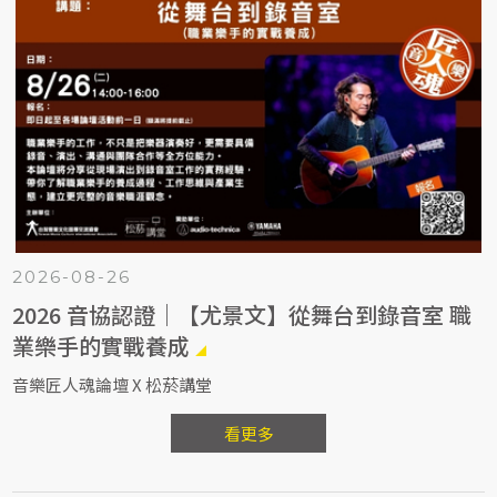
2026-08-26
2026 音協認證｜【尤景文】從舞台到錄音室 職
業樂手的實戰養成
音樂匠人魂論壇 X 松菸講堂
看更多