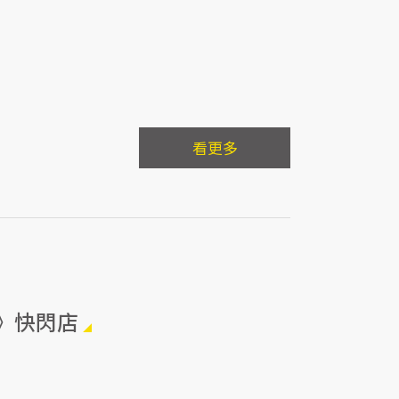
看更多
ME》快閃店