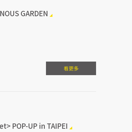
OUS GARDEN
看更多
t> POP-UP in TAIPEI