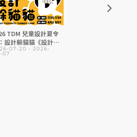
arrow_forward_ios
026 TDM 兒童設計夏令
【亞洲首站
：設計躲貓貓《設計探
仙境:兔子
26-07-20 - 2026-
2026-05-2
家》
式互動故事
-07
09-13