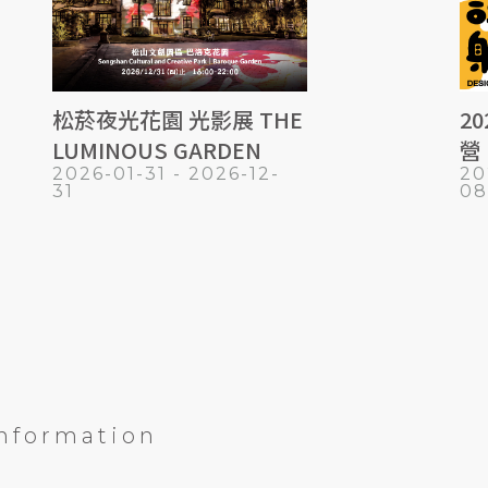
松菸夜光花園 光影展 THE
2
LUMINOUS GARDEN
營
2026-01-31 - 2026-12-
20
險
31
08
information