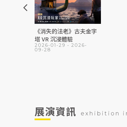
arrow_back_ios
《消失的法老》古夫金字
塔 VR 沉浸體驗
2026-01-29 - 2026-
09-28
展演資訊
exhibition 