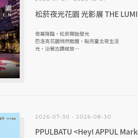
松菸夜光花園 光影展 THE LUMIN
夜幕降臨，松菸開始發光
巴洛克花園悄然甦醒，點亮臺北夜生活
光，沿著古蹟綻放
影，在樹稍間流動
走著走著，就被夜色療癒了！
2026-07-30 - 2026-08-30
PPULBATU <Hey! APPUL Marke