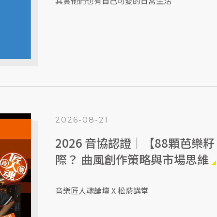
其實他們也有自己可愛的日常生活
2026-08-21
2026 音協認證｜【88顆芭樂
際？ 曲風創作策略與市場思維
音樂匠人魂論壇 X 松菸講堂