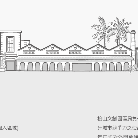
松山文創園區肩負
及限入區域)
升城市競爭力之使
年正式對外開放