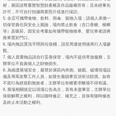
材，展區請尊重覽智慧財產權及作品版權所有；且未經事先
許可，不可自行拍攝商業照片或進行採訪。
5.
全店可攜帶食物、飲料、雨傘、寵物入場；請個人承擔一
切保管責任與安全上風險，場內禁止飲食（含口香糖、檳榔
等）及吸菸。因安全考量如有攜帶寵物推車、嬰兒車者請將
推車置於門口。
6.
場內無設置洗手間與垃圾桶，請至周邊使用後再行入場參
觀。
7.
個人貴重物品請自行妥善保管，場內不提供寄放服務，主
辦單位不負責個人之財物損失。
8.
為維護展場安全，嚴禁於展區內奔跑、嬉戲、破壞現場設
備及辱罵攻擊工作人員，如發生傷損事宜須依法賠償。如有
不當行為經規勸無效者，主辦單位有權要求離場不得有議。
9.
展場相關規定以現場公告為主，若有未盡事宜，主辦單位
保留解釋之權利，得以隨時修正、補充之，並保有隨時修改
及終止本活動之權利。