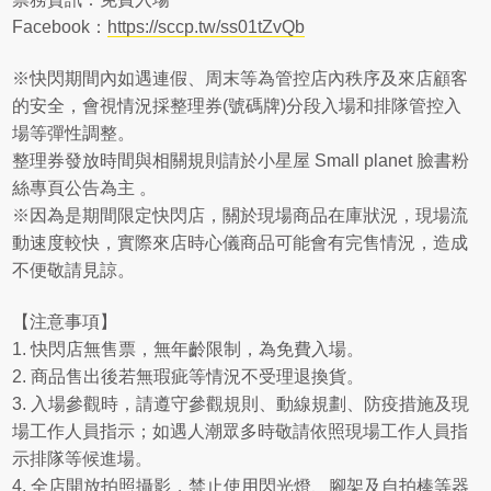
Facebook：
https://sccp.tw/ss01tZvQb
※
快閃期間內如遇連假、周末等為管控店內秩序及來店顧客
的安全，會視情況採整理券(號碼牌)分段入場和排隊管控入
場等彈性調整。
整理券發放時間與相關規則請於小星屋 Small planet 臉書粉
絲專頁公告為主 。
※
因為是期間限定快閃店，關於現場商品在庫狀況，現場流
動速度較快，實際來店時心儀商品可能會有完售情況，造成
不便敬請見諒。
【注意事項】
1.
快閃店無售票，無年齡限制，為免費入場。
2.
商品售出後若無瑕疵等情況不受理退換貨。
3.
入場參觀時，請遵守參觀規則、動線規劃、防疫措施及現
場工作人員指示；如遇人潮眾多時敬請依照現場工作人員指
示排隊等候進場。
4.
全店開放拍照攝影，禁止使用閃光燈、腳架及自拍棒等器