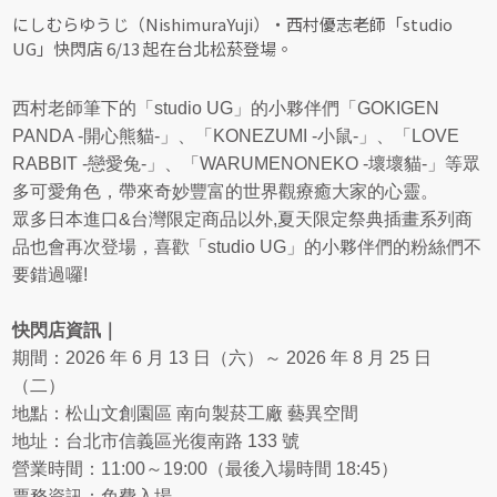
にしむらゆうじ（NishimuraYuji）・西村優志老師「studio
UG」快閃店 6/13 起在台北松菸登場。
西村老師筆下的「studio UG」的小夥伴們「GOKIGEN
PANDA -開心熊貓-」、「KONEZUMI -小鼠-」、「LOVE
RABBIT -戀愛兔-」、「WARUMENONEKO -壞壞貓-」等眾
多可愛角色，帶來奇妙豐富的世界觀療癒大家的心靈。
眾多日本進口&台灣限定商品以外,夏天限定祭典插畫系列商
品也會再次登場，喜歡「studio UG」的小夥伴們的粉絲們不
要錯過囉!
快閃店資訊｜
期間：2026 年 6 月 13 日（六）～ 2026 年 8 月 25 日
（二）
地點：松山文創園區 南向製菸工廠 藝異空間
地址：台北市信義區光復南路 133 號
營業時間：11:00～19:00（最後入場時間 18:45）
票務資訊：免費入場