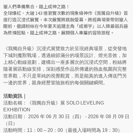
獵人們準備集合，踏上成神之路！
全球爆紅、大破 143 億瀏覽次數的現象級神作《我獨自升級》首
度打造沉浸式展覽，本次展覽將跳脫螢幕，將經典場景帶到獵人
眼前，邀請粉絲在今年夏天追隨主角「成振宇」以人類最弱兵器
為修煉起點，踏上成神之路，展開個人專屬的冒險旅程。
《我獨自升級》沉浸式展覽致力於呈現經典場景，從突發地
下城到魔獸戰場，透過細節滿分的場景設計、燈光音效，加
上精心動線規劃，建構出一座多層次的沉浸式空間，粉絲將
隨著展區動線安排，深刻感受作品所傳遞的熱血氛圍與完整
世界觀，不只是單純的視覺觀賞，而是能真的進入傳送門另
一邊的世界，親身經歷冒險旅程的每個關鍵瞬間。
活動資訊｜
活動名稱：《我獨自升級》展 SOLO LEVELING
EXHIBITION
活動日期： 2026 年 06 月 30 日（四） - 2026 年 08 月 09 日
（日）
活動時間：11：00 – 20：00（最後入場時間為 19：30）