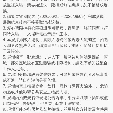
放重複入場；票券如遺失、毀損或無法辨識，恕不補發或退
換。
2. 請於展覽期間內（2026/06/25－2026/08/09）完成參觀，
展期結束後恕不接受取消或退費。
3. 愛心票限持身心障礙證明者購買，得另購一張陪同票（須
同時入場），入場時需出示證件正本。
4. 本展採排隊入場制，實際入場時間依現場人流調整；如遇
人潮過多無法入場，請擇日再行參觀，排隊期間禁止使用椅
子及帳篷。
5. 展場採單一動線設計，進入下一展區後恕無法返回前一區
域；部分區域設有互動體驗或排隊機制，請依序參與並配合
工作人員指示。
6. 展場部分區域設有聲光效果，可能對敏感體質者及兒童造
成不適，請自行評估是否入場。
7. 展場內禁止攜帶食物、飲料、寵物（導盲犬除外）、危險
物品或其他影響公共安全之物品入場。
8. 展場內拍照規範依現場公告為準，部分區域禁止攝影或使
用閃光燈；未經許可不得進行商業用途拍攝。
9. 現場可能進行照片及影片拍攝，並用於官方社群及宣傳用