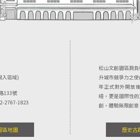
松山文創園區肩負
及限入區域)
升城市競爭力之使
年正式對外開放
路133號
紐，更是國際性的
2-2767-1823
創，體驗無限創意
園區地圖
歷史古