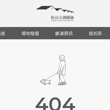
消息
場地租借
展演資訊
逛松菸
404